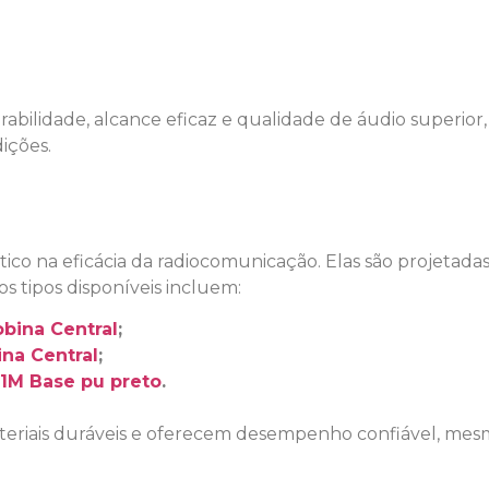
rabilidade, alcance eficaz e qualidade de áudio superio
ições.
 na eficácia da radiocomunicação. Elas são projetadas p
 tipos disponíveis incluem:
bina Central
;
na Central
;
11M Base pu preto
.
teriais duráveis e oferecem desempenho confiável, mes