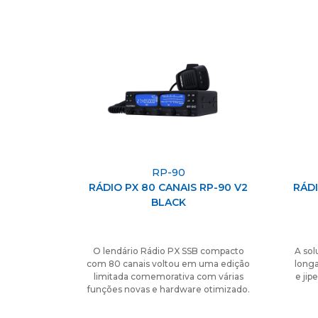
RP-90
RÁDIO PX 80 CANAIS RP-90 V2
RÁDI
BLACK
O lendário Rádio PX SSB compacto
A sol
com 80 canais voltou em uma edição
longa
limitada comemorativa com várias
e jip
funções novas e hardware otimizado.