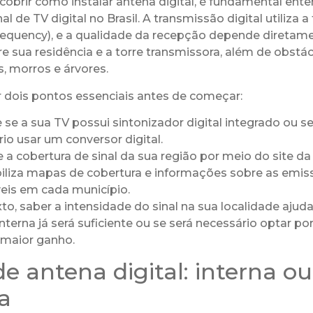
cobrir como instalar antena digital, é fundamental en
al de TV digital no Brasil. A transmissão digital utiliza 
Frequency), e a qualidade da recepção depende diretam
re sua residência e a torre transmissora, além de obstác
, morros e árvores.
r dois pontos essenciais antes de começar:
e se a sua TV possui sintonizador digital integrado ou se
io usar um conversor digital.
 a cobertura de sinal da sua região por meio do site d
iliza mapas de cobertura e informações sobre as emiss
eis em cada município.
o, saber a intensidade do sinal na sua localidade ajuda 
terna já será suficiente ou se será necessário optar 
maior ganho.
de antena digital: interna ou
a