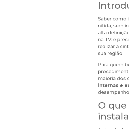
Introd
Saber como i
nítida, sem i
alta definiç
na TV: é prec
realizar a si
sua região.
Para quem bus
procedimento 
maioria dos 
internas e e
desempenho, 
O que 
instal