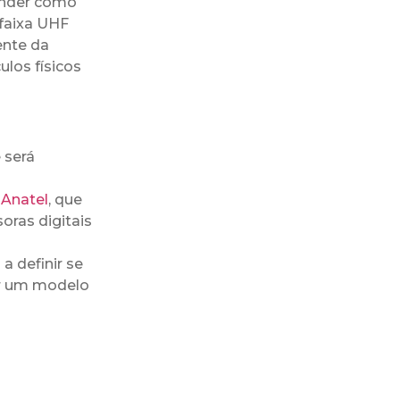
tender como
a faixa UHF
ente da
ulos físicos
 será
a
Anatel
, que
oras digitais
a definir se
por um modelo