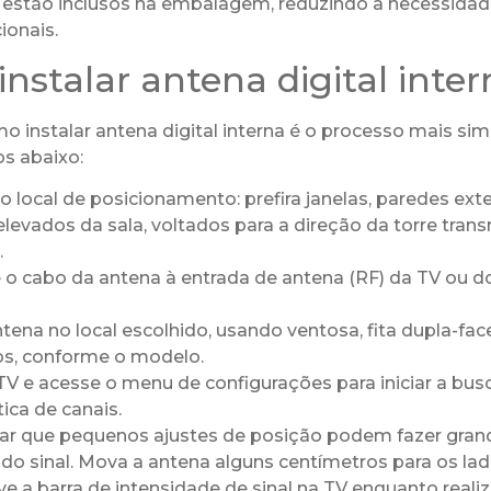
á estão inclusos na embalagem, reduzindo a necessidad
ionais.
nstalar antena digital inter
 instalar antena digital interna é o processo mais simp
os abaixo:
o local de posicionamento: prefira janelas, paredes ext
levados da sala, voltados para a direção da torre tran
.
 o cabo da antena à entrada de antena (RF) da TV ou d
ntena no local escolhido, usando ventosa, fita dupla-fac
os, conforme o modelo.
TV e acesse o menu de configurações para iniciar a bus
ica de canais.
rar que pequenos ajustes de posição podem fazer gran
 do sinal. Mova a antena alguns centímetros para os la
e a barra de intensidade de sinal na TV enquanto reali