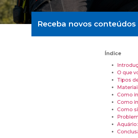
Receba novos conteúdos 
Índice
Introdu
O que vo
Tipos de
Materiai
Como ins
Como ins
Como sin
Problem
Aquário:
Conclus