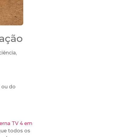
lação
iência,
 ou do
terna TV 4 em
que todos os