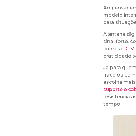
Ao pensar em 
modelo intern
para situaçõe
A antena digi
sinal forte,
como a
DTV-
praticidade 
Já para quem
fraco ou com 
escolha mais
suporte e ca
resistência à
tempo.