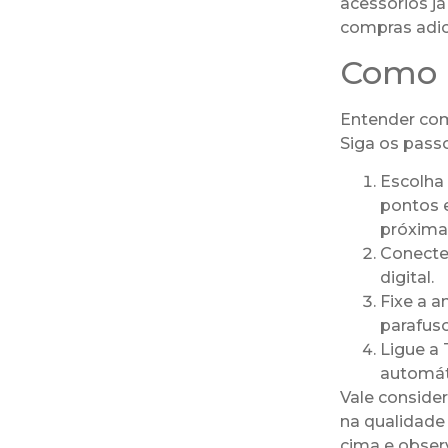
acessórios j
compras adic
Como i
Entender como
Siga os pass
Escolha 
pontos e
próxima
Conecte
digital.
Fixe a a
parafus
Ligue a 
automát
Vale conside
na qualidade
cima e observ