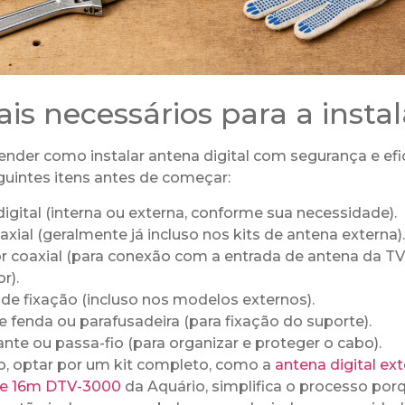
ais necessários para a insta
nder como instalar antena digital com segurança e efic
guintes itens antes de começar:
igital (interna ou externa, conforme sua necessidade).
xial (geralmente já incluso nos kits de antena externa).
r coaxial (para conexão com a entrada de antena da TV
r).
de fixação (incluso nos modelos externos).
 fenda ou parafusadeira (para fixação do suporte).
lante ou passa-fio (para organizar e proteger o cabo).
o, optar por um kit completo, como a
antena digital ex
de 16m DTV-3000
da Aquário, simplifica o processo por