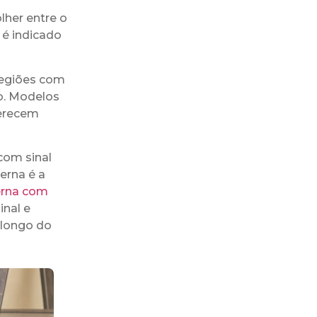
lher entre o
 é indicado
 regiões com
o. Modelos
ferecem
com sinal
erna é a
terna com
nal e
 longo do