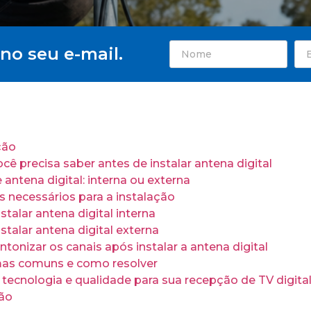
no seu e-mail.
ção
cê precisa saber antes de instalar antena digital
 antena digital: interna ou externa
s necessários para a instalação
talar antena digital interna
talar antena digital externa
tonizar os canais após instalar a antena digital
as comuns e como resolver
 tecnologia e qualidade para sua recepção de TV digita
ão