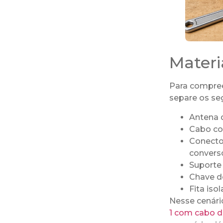
Materi
Para compree
separe os se
Antena d
Cabo coa
Conecto
converso
Suporte 
Chave de
Fita iso
Nesse cenári
1 com cabo 