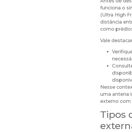
Antes de des
funciona o sin
(Ultra High 
distância ent
como prédios
Vale destaca
Verifiqu
necessár
Consulte
disponib
disponív
Nesse context
uma antena in
externo com 
Tipos 
extern