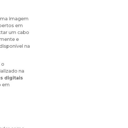
r uma imagem
abertos em
ctar um cabo
tamente e
disponível na
 o
ializado na
s digitais
co em