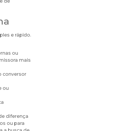
e de
na
les e rápido.
ernas ou
smissora mais
o conversor
e ou
ca
de diferença
dos ou para
za a busca de