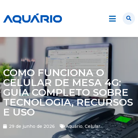
COMO FUNCIONA O
CELULAR DE MESA 4G:
GUIA COMPLETO SOBRE
TECNOLOGIA, RECURSOS
E USO
29 de junho de 2026
Aquário
,
Celular