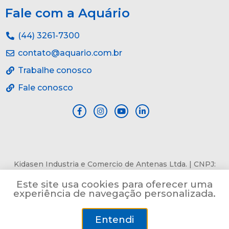
Fale com a Aquário
(44) 3261-7300
contato@aquario.com.br
Trabalhe conosco
Fale conosco
Kidasen Industria e Comercio de Antenas Ltda. | CNPJ:
84.978.485/0001-82 | Av. Pref. Sincler Sambatti, n° 9479, Jd.
Este site usa cookies para oferecer uma
Bertioga, Maringá, PR, CEP: 87055-405
experiência de navegação personalizada.
Entendi