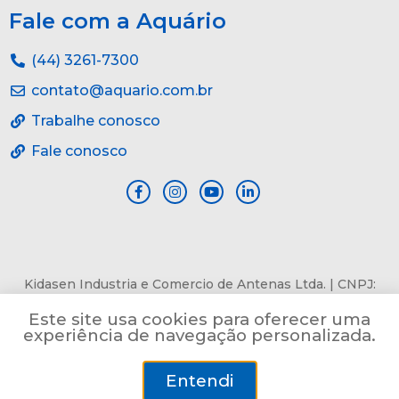
Fale com a Aquário
(44) 3261-7300
contato@aquario.com.br
Trabalhe conosco
Fale conosco
Kidasen Industria e Comercio de Antenas Ltda. | CNPJ:
84.978.485/0001-82 | Av. Pref. Sincler Sambatti, n° 9479, Jd.
Este site usa cookies para oferecer uma
Bertioga, Maringá, PR, CEP: 87055-405
experiência de navegação personalizada.
Entendi