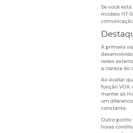
Se você está 
modelo HT-50
comunicação e
Destaq
À primeira vi
desenvolvido
redes externa
a clareza do 
Ao avaliar q
função VOX, 
manter as mã
um diferencia
constante.
Outro ponto f
horas contínu