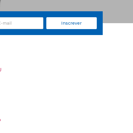
Inscrever
U
o