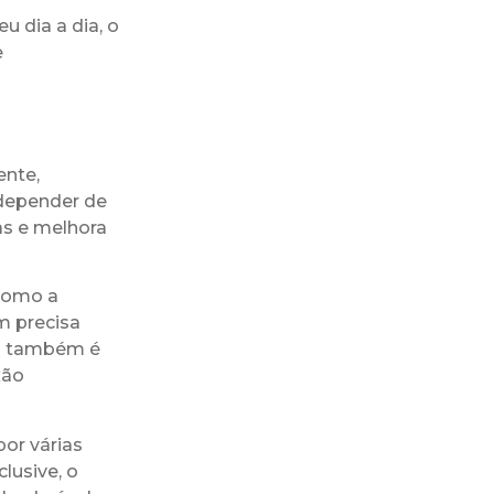
u dia a dia, o
e
ente,
depender de
ias e melhora
 como a
m precisa
n) também é
xão
por várias
lusive, o