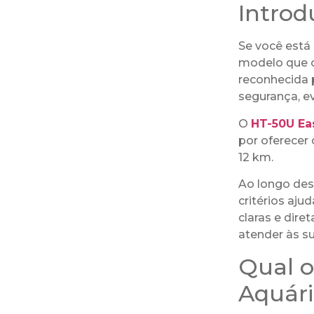
Introd
Se você está
modelo que co
reconhecida 
segurança, ev
O
HT-50U Ea
por oferecer 
12 km.
Ao longo dest
critérios aj
claras e dire
atender às su
Qual o
Aquári