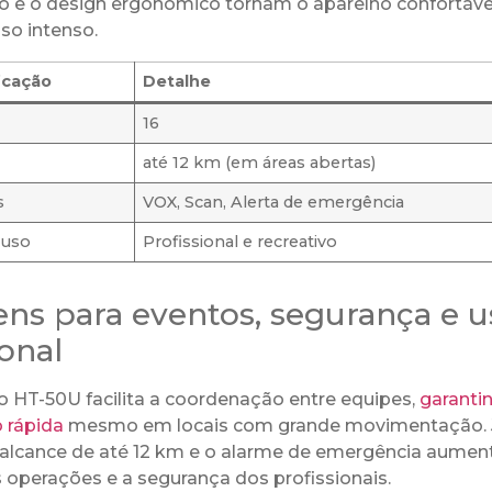
o e o design ergonômico tornam o aparelho confortável
o intenso.
icação
Detalhe
16
até 12 km (em áreas abertas)
s
VOX, Scan, Alerta de emergência
 uso
Profissional e recreativo
ns para eventos, segurança e u
ional
o HT-50U facilita a coordenação entre equipes,
garanti
 rápida
mesmo em locais com grande movimentação. 
 alcance de até 12 km e o alarme de emergência aume
s operações e a segurança dos profissionais.