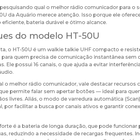
pesquisando qual o melhor rádio comunicador para o se
U da Aquário merece atenção. Isso porque ele oferec
ficiente, bateria durável e ótimo alcance.
ues do modelo HT-50U
sta, o HT-50U é um walkie talkie UHF compacto e resist
 para quem precisa de comunicação instantânea sem 
s. Ele possui 16 canais, o que ajuda a evitar interferênc
áudio.
ual o melhor rádio comunicador, vale destacar recursos
que permite falar sem apertar botões — ideal para que
os livres. Aliás, o modo de varredura automática (Sca
l, por facilitar a busca por canais ativos e garantir cone
orte é a bateria de longa duração, que pode funcionar 
as, reduzindo a necessidade de recargas frequentes. Inc