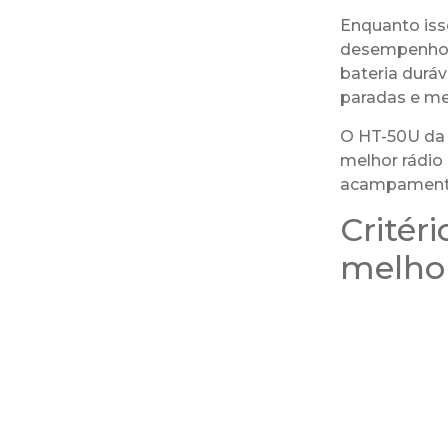
Enquanto iss
desempenho e
bateria duráv
paradas e me
O HT-50U da
melhor rádio
acampamentos
Critér
melho