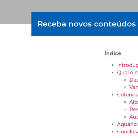
Receba novos conteúdos 
Índice
Introdu
Qual o 
De
Van
Critério
Alc
Res
Aut
Aquário:
Conclus