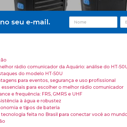
no seu e-mail.
ção
melhor rádio comunicador da Aquário: análise do HT-50
staques do modelo HT-50U
tagens para eventos, segurança e uso profissional
s essenciais para escolher o melhor rádio comunicador
ance e frequência: FRS, GMRS e UHF
istência à água e robustez
onomia e tipos de bateria
 tecnologia feita no Brasil para conectar você ao mund
ão