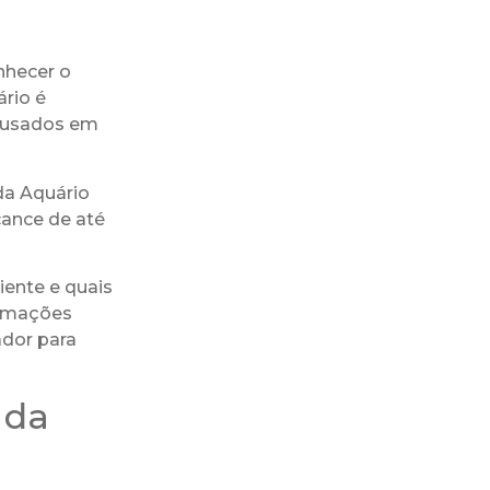
nhecer o
ário é
, usados em
da Aquário
cance de até
iente e quais
ormações
ador para
 da