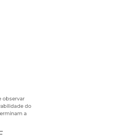
e observar
abilidade do
eterminam a
F