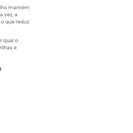
relho mantém
 vez, a
 o que reduz
 qual o
ilhas e
o