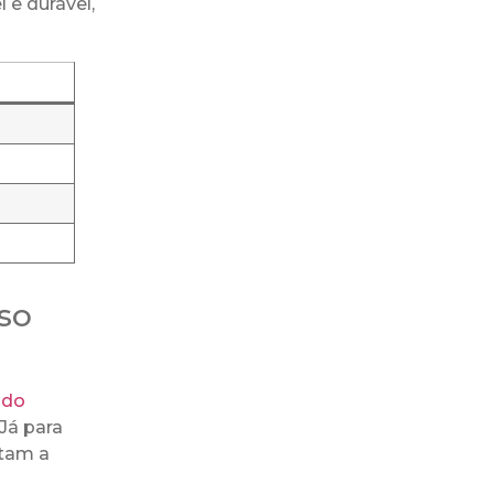
 e durável,
so
ndo
Já para
ntam a