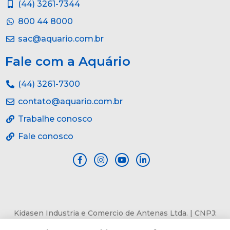
(44) 3261-7344
800 44 8000
sac@aquario.com.br
Fale com a Aquário
(44) 3261-7300
contato@aquario.com.br
Trabalhe conosco
Fale conosco
Kidasen Industria e Comercio de Antenas Ltda. | CNPJ:
84.978.485/0001-82 | Av. Pref. Sincler Sambatti, n° 9479, Jd.