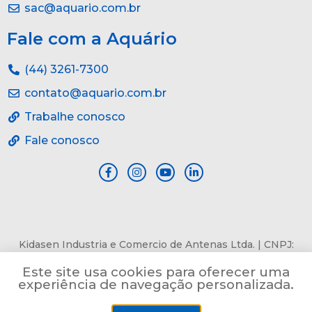
sac@aquario.com.br
Fale com a Aquário
(44) 3261-7300
contato@aquario.com.br
Trabalhe conosco
Fale conosco
Kidasen Industria e Comercio de Antenas Ltda. | CNPJ:
84.978.485/0001-82 | Av. Pref. Sincler Sambatti, n° 9479, Jd.
Este site usa cookies para oferecer uma
Bertioga, Maringá, PR, CEP: 87055-405
experiência de navegação personalizada.