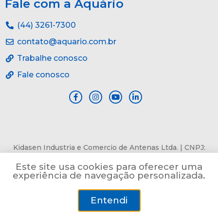
Fale com a Aquário
(44) 3261-7300
contato@aquario.com.br
Trabalhe conosco
Fale conosco
Kidasen Industria e Comercio de Antenas Ltda. | CNPJ:
84.978.485/0001-82 | Av. Pref. Sincler Sambatti, n° 9479, Jd.
Este site usa cookies para oferecer uma
Bertioga, Maringá, PR, CEP: 87055-405
experiência de navegação personalizada.
Entendi