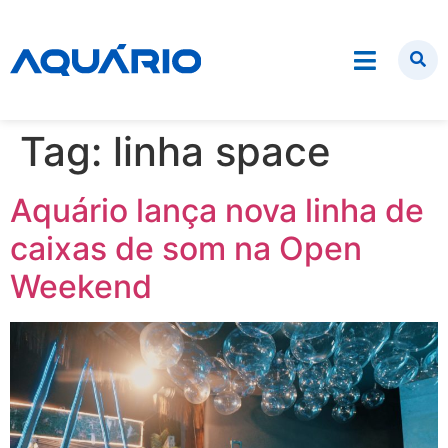
Tag:
linha space
Aquário lança nova linha de
caixas de som na Open
Weekend