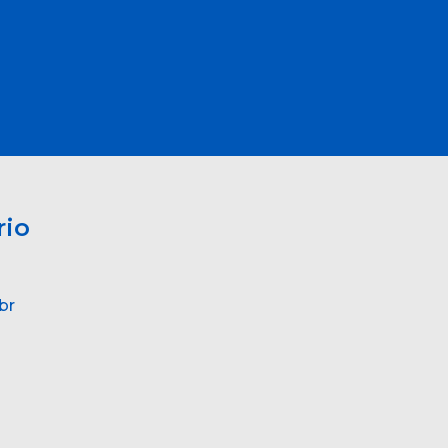
rio
br