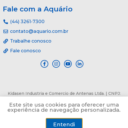
Fale com a Aquário
(44) 3261-7300
contato@aquario.com.br
Trabalhe conosco
Fale conosco
Kidasen Industria e Comercio de Antenas Ltda. | CNPJ:
84.978.485/0001-82 | Av. Pref. Sincler Sambatti, n° 9479, Jd.
Este site usa cookies para oferecer uma
Bertioga, Maringá, PR, CEP: 87055-405
experiência de navegação personalizada.
Entendi