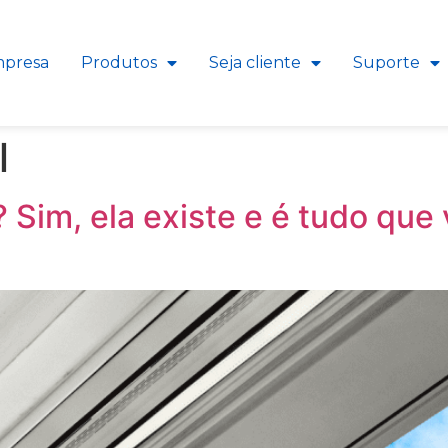
presa
Produtos
Seja cliente
Suporte
l
? Sim, ela existe e é tudo que