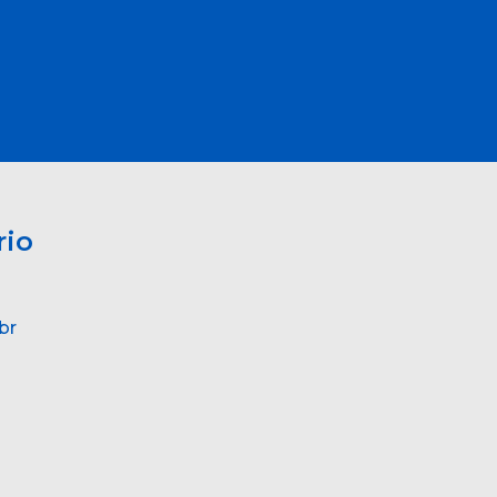
rio
br