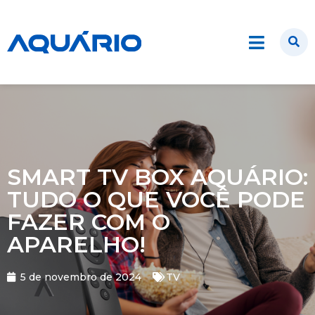
SMART TV BOX AQUÁRIO:
TUDO O QUE VOCÊ PODE
FAZER COM O
APARELHO!
5 de novembro de 2024
TV