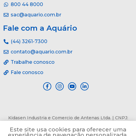
800 44 8000
sac@aquario.com.br
Fale com a Aquário
(44) 3261-7300
contato@aquario.com.br
Trabalhe conosco
Fale conosco
Kidasen Industria e Comercio de Antenas Ltda. | CNPJ:
84.978.485/0001-82 | Av. Pref. Sincler Sambatti, n° 9479, Jd.
Este site usa cookies para oferecer uma
Bertioga, Maringá, PR, CEP: 87055-405
experiência de navegação personalizada.