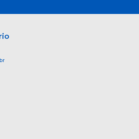
rio
br