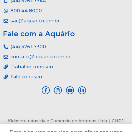
(44) 3261-7344
800 44 8000
sac@aquario.com.br
Fale com a Aquário
(44) 3261-7300
contato@aquario.com.br
Trabalhe conosco
Fale conosco
Kidasen Industria e Comercio de Antenas Ltda. | CNPJ:
84.978.485/0001-82 | Av. Pref. Sincler Sambatti, n° 9479, Jd.