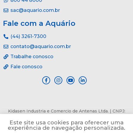
800 44 8000
sac@aquario.com.br
Fale com a Aquário
(44) 3261-7300
contato@aquario.com.br
Trabalhe conosco
Fale conosco
Kidasen Industria e Comercio de Antenas Ltda. | CNPJ:
84.978.485/0001-82 | Av. Pref. Sincler Sambatti, n° 9479, Jd.
Este site usa cookies para oferecer uma
Bertioga, Maringá, PR, CEP: 87055-405
experiência de navegação personalizada.