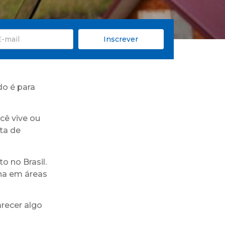
Inscrever
do é para
cê vive ou
lta de
o no Brasil.
lha em áreas
recer algo