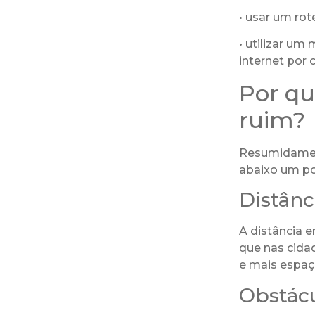
• usar um rot
• utilizar um
internet por 
Por qu
ruim?
Resumidamente
abaixo um po
Distânc
A distância e
que nas cidad
e mais espaç
Obstác