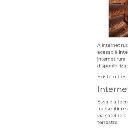
A internet r
acesso à inte
internet rur
disponibiliza
Existem três 
Internet
Essa é a tecn
transmitir o 
via satélite 
terrestre.