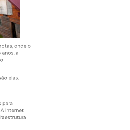
motas, onde o
 anos, a
do
são elas.
s para
 A internet
fraestrutura