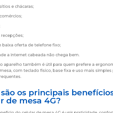
sítios e chácaras;
comércios;
;
e recepções;
 baixa oferta de telefone fixo;
nde a internet cabeada não chega bem.
 o aparelho também é útil para quem prefere a ergono
 mesa, com teclado físico, base fixa e uso mais simples
requentes.
são os principais benefício
ar de mesa 4G?
efício do celular de mesa 4G é unir praticidade, confor