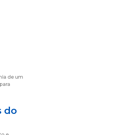
mia de um
 para
s do
to e