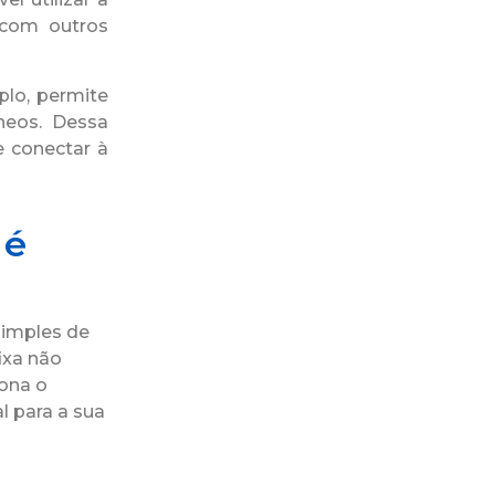
 com outros
lo, permite
âneos. Dessa
e conectar à
 é
simples de
ixa não
iona o
al para a sua