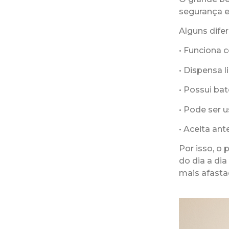
segurança 
Alguns dife
• Funciona c
• Dispensa li
• Possui ba
• Pode ser 
• Aceita ant
Por isso, o
do dia a di
mais afasta