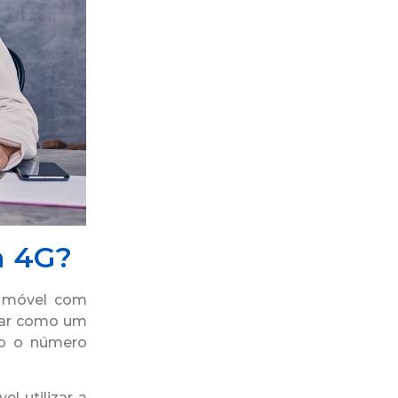
a 4G?
ra móvel com
onar como um
do o número
 utilizar a