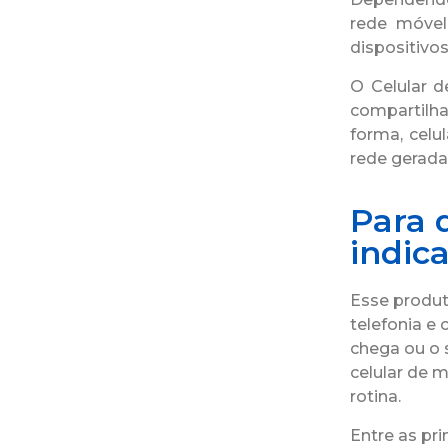
rede móvel
dispositivos
O Celular 
compartilha
forma, celu
rede gerada
Para 
indic
Esse produ
telefonia e
chega ou o s
celular de m
rotina.
Entre as pri