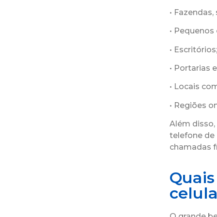
• Fazendas, 
• Pequenos 
• Escritórios
• Portarias 
• Locais com
• Regiões o
Além disso,
telefone de
chamadas f
Quais 
celul
O grande ben