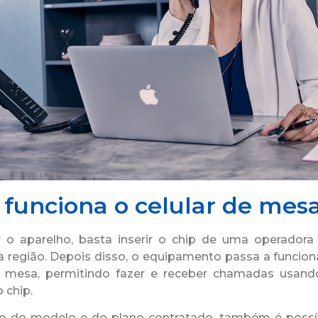
funciona o celular de mes
ar o aparelho, basta inserir o chip de uma operado
a região. Depois disso, o equipamento passa a funci
e mesa, permitindo fazer e receber chamadas usan
 chip.
 do modelo e do plano contratado, também é possível