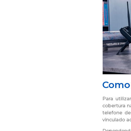
Como 
Para utiliz
cobertura n
telefone d
vinculado ao
Dependendo