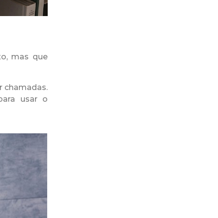
xo, mas que
ber chamadas.
para usar o