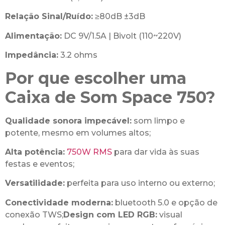
Relação Sinal/Ruído:
≥80dB ±3dB
Alimentação:
DC 9V/1.5A | Bivolt (110~220V)
Impedância:
3.2 ohms
Por que escolher uma
Caixa de Som Space 750?
Qualidade sonora impecável:
som limpo e
potente, mesmo em volumes altos;
Alta potência:
750W RMS
para dar vida às suas
festas e eventos;
Versatilidade:
perfeita para uso interno ou externo;
Conectividade moderna:
bluetooth 5.0 e opção de
conexão TWS;
Design com LED RGB:
visual