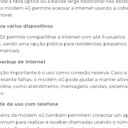
de a fibra óptica ou a banda larga tradicional não estã
, o modem 4G permite acessar a internet usando a cobe
óvel.
a vários dispositivos
 permite compartilhar a internet com até 9 usuários
, sendo uma opção prática para residências, pequenos 
merciais.
ackup de internet
ação importante é o uso como conexão reserva. Caso a 
presente falhas, o modem 4G pode ajudar a manter ativ
online, como atendimento, mensagens, vendas, sistemas
o.
ade de uso com telefone
elos de modem 4G também permitem conectar um ap
comum para realizar e receber chamadas usando o núm