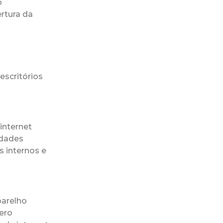
o
rtura da
escritórios
internet
idades
 internos e
arelho
ero