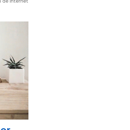
 de internet
her