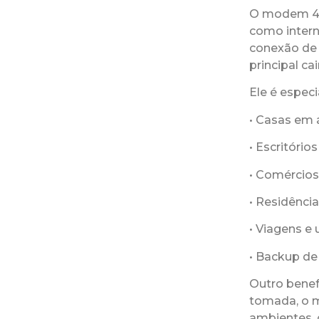
O modem 4G 
como intern
conexão de a
principal cair
Ele é especi
• Casas em á
• Escritório
• Comércios
• Residênci
• Viagens e
• Backup de
Outro benef
tomada, o m
ambientes, 