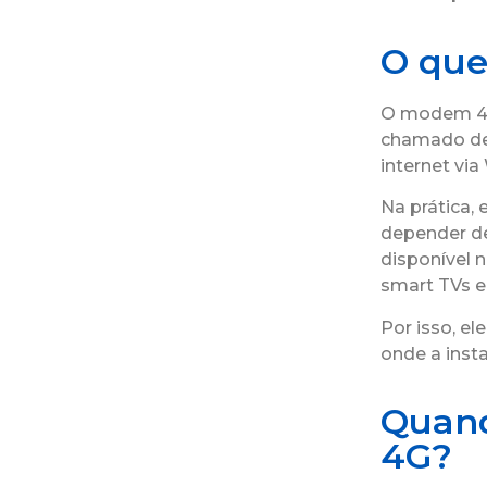
O que
O modem 4G 
chamado de 
internet via 
Na prática,
depender de 
disponível n
smart TVs e 
Por isso, e
onde a instal
Quand
4G?