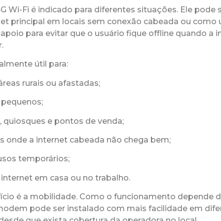
Wi-Fi é indicado para diferentes situações. Ele pode 
et principal em locais sem conexão cabeada ou como
poio para evitar que o usuário fique offline quando a i
.
almente útil para:
reas rurais ou afastadas;
s pequenos;
, quiosques e pontos de venda;
as onde a internet cabeada não chega bem;
 usos temporários;
 internet em casa ou no trabalho.
ício é a mobilidade. Como o funcionamento depende d
odem pode ser instalado com mais facilidade em dife
desde que exista cobertura da operadora no local.