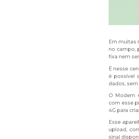
Em muitas r
no campo, p
fixa nem se
É nesse cen
é possível 
dados, sem 
O Modem 4G
com esse pr
4G para cria
Esse aparel
upload, co
sinal disponí