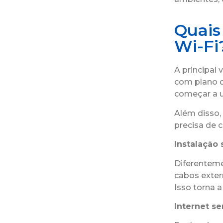
Quais
Wi-Fi
A principal
com plano d
começar a u
Além disso,
precisa de c
Instalação 
Diferentem
cabos exter
Isso torna a
Internet s