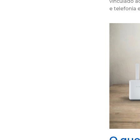
vinculado ao
e telefonia
O que