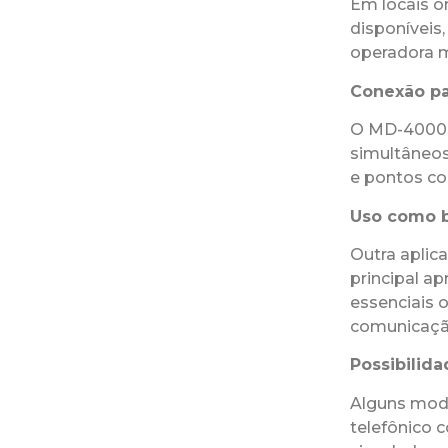
Em locais on
disponíveis
operadora m
Conexão par
O MD-4000SX
simultâneos
e pontos co
Uso como b
Outra aplic
principal a
essenciais 
comunicaçã
Possibilid
Alguns mod
telefônico 