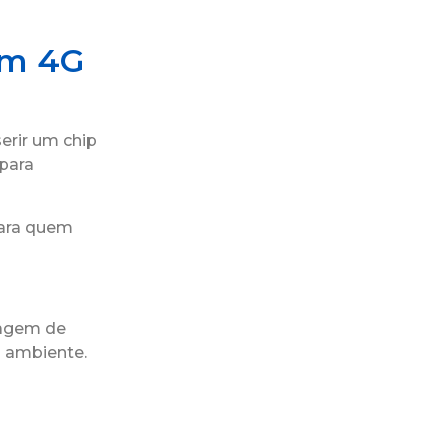
em 4G
erir um chip
 para
para quem
sagem de
o ambiente.