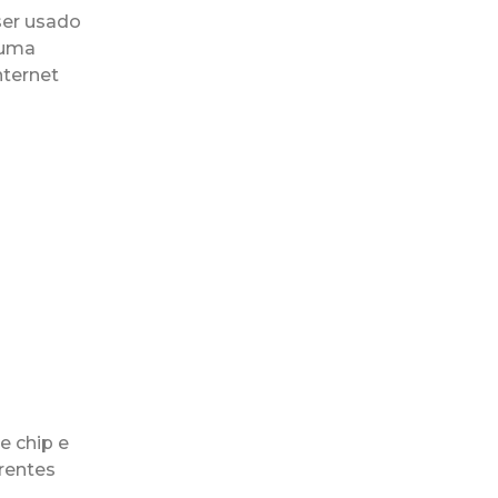
ser usado
 uma
nternet
e chip e
rentes