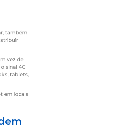
ar, também
tribuir
 Em vez de
 o sinal 4G
ks, tablets,
t em locais
odem