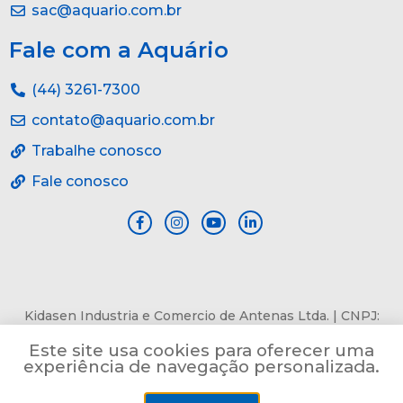
sac@aquario.com.br
Fale com a Aquário
(44) 3261-7300
contato@aquario.com.br
Trabalhe conosco
Fale conosco
Kidasen Industria e Comercio de Antenas Ltda. | CNPJ:
84.978.485/0001-82 | Av. Pref. Sincler Sambatti, n° 9479, Jd.
Este site usa cookies para oferecer uma
Bertioga, Maringá, PR, CEP: 87055-405
experiência de navegação personalizada.